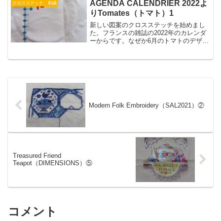
れとも別のページのクロスステッチに移
AGENDA CALENDRIER 2022よ
クロスステッチ、刺繍
るか迷うところです。
りTomates（トマト）1
新しい図案のクロスステッチを始めまし
た。フランスの雑誌の2022年のカレンダ
ーからです。なぜか6月のトマトのデザイ
ンをステッチしています。『かわいい布
巾』というタイトルのカレンダーで、
Sajouのトーションにステッチすると素敵
になるようですが、16ctのアイーダ布に
ステッチしています。
Modern Folk Embroidery（SAL2021）②
Treasured Friend
Teapot（DIMENSIONS）⑤
コメント