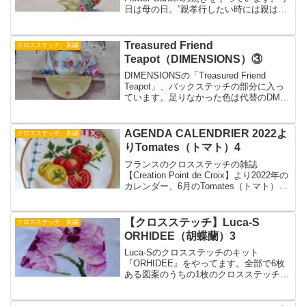
日は母の日。”親孝行したい時には親はな
し”の言葉通り、母にしてあげたいことは
たくさんあったのにほとんど叶えられず
にいなくなってしまいました。今は後悔
Treasured Friend
クロスステッチ、刺繍
の日々です。
Teapot（DIMENSIONS）③
DIMENSIONSの「Treasured Friend
Teapot」、バックステッチの部分に入っ
ています。足りなかった色は代替のDMC
の糸を探してネットで注文しました。バ
ックステッチはかなり手強いです。でも
絵が引き締まるのでもう少しがんばりま
AGENDA CALENDRIER 2022よ
クロスステッチ、刺繍
す。
りTomates（トマト）4
フランスのクロスステッチの雑誌
【Creation Point de Croix】より2022年の
カレンダー、6月のTomates（トマト）の
続きです。前回の赤いトマトから左側に
黄色いトマト2つとカットされた赤いトマ
トをステッチしました。
【クロスステッチ】Luca-S
クロスステッチ、刺繍
ORHIDEE（胡蝶蘭）3
Luca-Sのクロスステッチのキット
『ORHIDEE』をやってます。全部で6枚
ある図案のうちの1枚のクロスステッチの
部分がほぼ終わりました。背景はハーフ
ステッチなのですが、それをやるか、そ