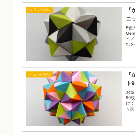
『
くす玉（折り紙）
ニ
5色
Ge
イメ
れを
『
くす玉（折り紙）
ト
お気
90
けて
り読