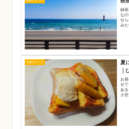
映
商品レビュー
録画
なの
せら
みた
す。
夏
主婦のランチ
｜
お昼
せて
ある
さ控