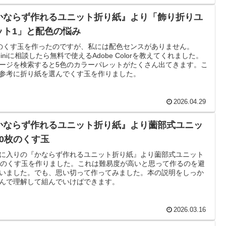
かならず作れるユニット折り紙』より「飾り折りユ
ット1」と配色の悩み
のくす玉を作ったのですが、私には配色センスがありません。
miniに相談したら無料で使えるAdobe Colorを教えてくれました。
ージを検索すると5色のカラーパレットがたくさん出てきます。こ
参考に折り紙を選んでくす玉を作りました。
2026.04.29
かならず作れるユニット折り紙』より薗部式ユニッ
90枚のくす玉
に入りの『かならず作れるユニット折り紙』より薗部式ユニット
枚のくす玉を作りました。これは難易度が高いと思って作るのを避
いました。でも、思い切って作ってみました。本の説明をしっか
んで理解して組んでいけばできます。
2026.03.16