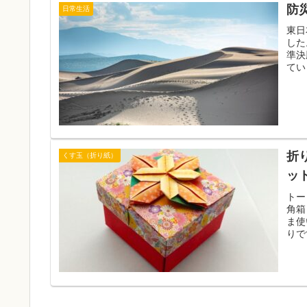
防災
日常生活
東日
した
準決
てい
折
くす玉（折り紙）
ット
トー
角箱
ま使
りで