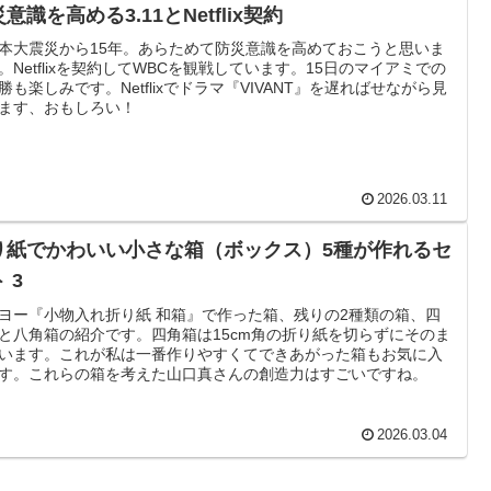
意識を高める3.11とNetflix契約
本大震災から15年。あらためて防災意識を高めておこうと思いま
。Netflixを契約してWBCを観戦しています。15日のマイアミでの
勝も楽しみです。Netflixでドラマ『VIVANT』を遅ればせながら見
ます、おもしろい！
2026.03.11
り紙でかわいい小さな箱（ボックス）5種が作れるセ
 3
ヨー『小物入れ折り紙 和箱』で作った箱、残りの2種類の箱、四
と八角箱の紹介です。四角箱は15cm角の折り紙を切らずにそのま
います。これが私は一番作りやすくてできあがった箱もお気に入
す。これらの箱を考えた山口真さんの創造力はすごいですね。
2026.03.04