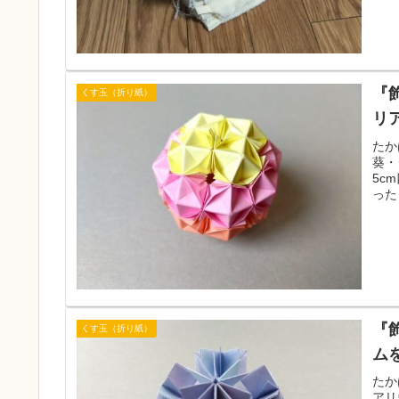
『
くす玉（折り紙）
リ
たか
葵・
5c
った
りま
『
くす玉（折り紙）
ム
たか
アリ