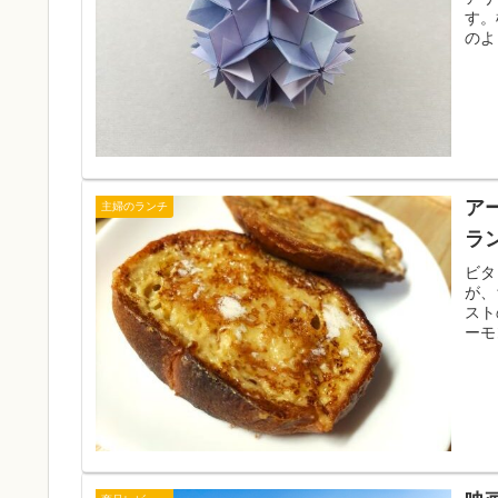
す。
のよ
ア
主婦のランチ
ラ
ビタ
が、
スト
ーモ