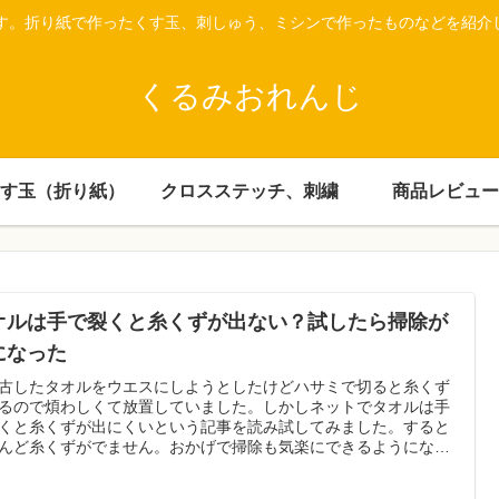
です。折り紙で作ったくす玉、刺しゅう、ミシンで作ったものなどを紹介
くるみおれんじ
す玉（折り紙）
クロスステッチ、刺繍
商品レビュー
オルは手で裂くと糸くずが出ない？試したら掃除が
になった
古したタオルをウエスにしようとしたけどハサミで切ると糸くず
るので煩わしくて放置していました。しかしネットでタオルは手
くと糸くずが出にくいという記事を読み試してみました。すると
んど糸くずがでません。おかげで掃除も気楽にできるようになり
た。