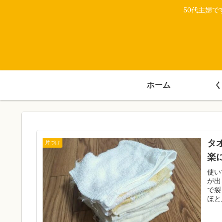
50代主婦
ホーム
く
タ
片づけ
楽
使い
が出
で裂
ほと
まし