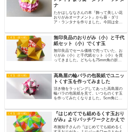
ナ
たかはしななさんの本『飾って美しい花
おりがみオーナメント』から葵・ダリ
ア・ランタナを作りました。今回は全て
15cm四方の折り紙を5cm四方に切ってか
ら作りました。紙を切ったりパーツを一
つ一つ折ったりと手間がかかりますが、
無印良品のおりがみ（小）と千代
くす玉（折り紙）
完成するとかわいいオーナメントになり
紙セット（小）でくす玉
ます。
無印良品でセール価格で売っていた、お
りがみ（小）と千代紙セット（小）を買
ってきました。どちらも75mm角の折り
紙で日本製です。千代紙の方はしっかり
とした和紙で懐かしい紙の匂いがしま
す。これらを使ってくす玉を作りまし
高島屋の輪バラの包装紙でユニッ
くす玉（折り紙）
た。濃い色はとくにしっかりとした紙質
トくす玉を作ってみました
でした。
頂き物をラッピングしてあった高島屋の
輪バラの包装紙を見て、いつものくす玉
を作ってみたくなりました。5cm角に切
って、30枚使用のユニットくす玉を作り
ました。バラの部分をなるべく多く表面
に出したかったのですが、なかなか調整
『はじめてでも組めるくす玉おり
くす玉（折り紙）
が難しかったです。
がみ』よりパッチワークとかえで
布施知子さんの『はじめてでも組めるく
す玉おりがみ』よりパッチワークとかえ