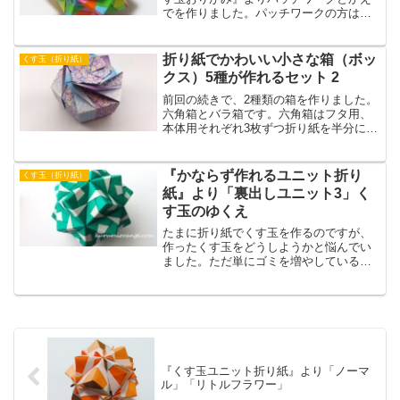
でを作りました。パッチワークの方は紙
質のしっかりした両面折り紙を使ったの
で、仕上がりもキレイにできました。か
えでの方は余っていた白と青を使い富士
折り紙でかわいい小さな箱（ボッ
くす玉（折り紙）
山をイメージして作りました。
クス）5種が作れるセット 2
前回の続きで、2種類の箱を作りました。
六角箱とバラ箱です。六角箱はフタ用、
本体用それぞれ3枚ずつ折り紙を半分に切
り6個のユニットを作って組み込みます。
『かならず作れるユニット折り
くす玉（折り紙）
紙』より「裏出しユニット3」く
す玉のゆくえ
たまに折り紙でくす玉を作るのですが、
作ったくす玉をどうしようかと悩んでい
ました。ただ単にゴミを増やしているの
ではないか？とモヤモヤしていたからで
す。それで、そんな気持ちをChatGPTに
相談してみました。
『くす玉ユニット折り紙』より「ノーマ
ル」「リトルフラワー」