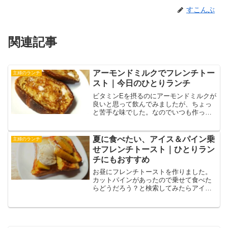
すこんぶ
関連記事
アーモンドミルクでフレンチトー
主婦のランチ
スト｜今日のひとりランチ
ビタミンEを摂るのにアーモンドミルクが
良いと思って飲んでみましたが、ちょっ
と苦手な味でした。なのでいつも作って
いるフレンチトーストの卵液を牛乳から
アーモンドミルクに変えて作ってみまし
た。アーモンドの香ばしさがクセになる
夏に食べたい、アイス＆パイン乗
主婦のランチ
美味しさで気に入りました。
せフレンチトースト｜ひとりラン
チにもおすすめ
お昼にフレンチトーストを作りました。
カットパインがあったので乗せて食べた
らどうだろう？と検索してみたらアイス
クリームと乗せてあるレシピがあったの
で作ってみました。私のフレンチトース
トが甘さ控えめなのでさらにハチミツを
かけてもいいかもです。