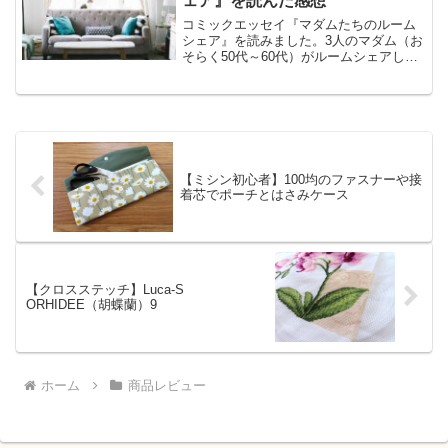
ェア』を読んだ感想
コミックエッセイ『マダムたちのルーム
シェア』を読みました。3人のマダム（お
そらく50代～60代）がルームシェアして
いるお話です。3人の日常が描かれている
のですが、とにかく楽しそう！そして、
栞さんのポジティブな言葉にこちらもう
れしくなります。
【ミシン初心者】100均のファスナーや接
着芯でポーチとはさみケース
【クロスステッチ】Luca-S
ORHIDEE（胡蝶蘭）9
ホーム
商品レビュー