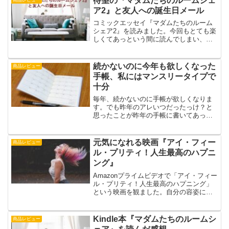
待望の『マダムたちのルームシェ
互いの心のエネルギーを満たしている。
ア2』と友人への誕生日メール
コミックエッセイ『マダムたちのルーム
シェア2』を読みました。今回もとても楽
しくてあっという間に読んでしまい、も
っとこの楽しい気分を味わいたいと思っ
てしまいました。沙苗さんの誕生日を祝
うエピソードを読んで、先日友人へ誕生
続かないのに今年も欲しくなった
商品レビュー
日メールを送ったことを思い出しまし
手帳、私にはマンスリータイプで
た。
十分
毎年、続かないのに手帳が欲しくなりま
す。でも昨年のアレいつだったっけ？と
思ったことが昨年の手帳に書いてあっ
て、気まぐれに書いていたのに役に立ち
ました。自分に必要なのは何かと考えて
マンスリータイプの手帳を買うことにし
元気になれる映画『アイ・フィー
商品レビュー
ました。
ル・プリティ！人生最高のハプニ
ング』
Amazonプライムビデオで「アイ・フィー
ル・プリティ！人生最高のハプニング」
という映画を観ました。自分の容姿にコ
ンプレックスを抱えている主人公のレネ
ーが、頭を打ったことで「スレンダーな
自分になった」と勘違いしたことから自
Kindle本『マダムたちのルームシ
商品レビュー
信に満ち溢れた日々を送る…。