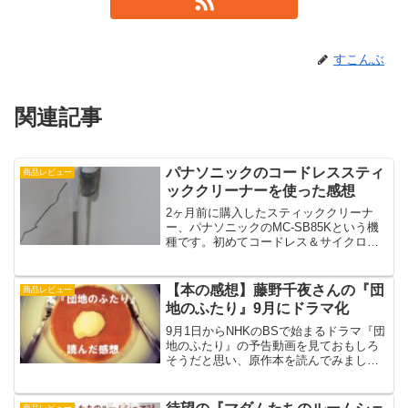
すこんぶ
関連記事
パナソニックのコードレススティ
商品レビュー
ッククリーナーを使った感想
2ヶ月前に購入したスティッククリーナ
ー、パナソニックのMC-SB85Kという機
種です。初めてコードレス＆サイクロン
式の掃除機です。充電は使った後に常に
しているので、気になったときにすぐに
使うことができます。さらにゴミが目に
【本の感想】藤野千夜さんの『団
商品レビュー
見えることで掃除のやりがいもありま
地のふたり』9月にドラマ化
す。
9月1日からNHKのBSで始まるドラマ『団
地のふたり』の予告動画を見ておもしろ
そうだと思い、原作本を読んでみまし
た。原作者は藤野千夜さん。古い団地で
生まれ育った二人が、また実家に戻って
きて暮している。毎日のように会ってお
商品レビュー