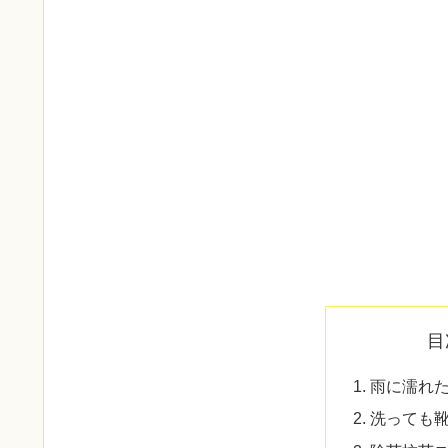
目
雨に濡れ
洗っても