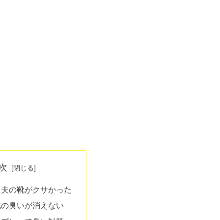
次
た夫の靴がクサかった
靴の臭いが消えない