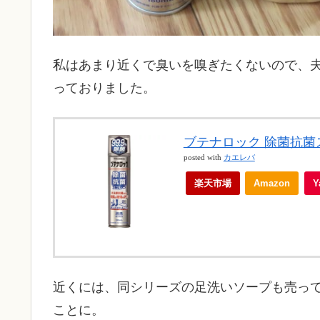
私はあまり近くで臭いを嗅ぎたくないので、
っておりました。
ブテナロック 除菌抗菌スプ
posted with
カエレバ
楽天市場
Amazon
近くには、同シリーズの足洗いソープも売っ
ことに。