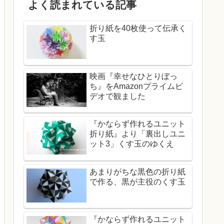
よく読まれている記事
折り紙を40枚使って伝承く
す玉
映画『幸せなひとりぼっ
ち』をAmazonプライムビ
デオで観ました
『かならず作れるユニット
折り紙』より「裏出しユニ
ット3」くす玉のゆくえ
あまりがちな黒色の折り紙
で作る、黒が主役のくす玉
『かならず作れるユニット