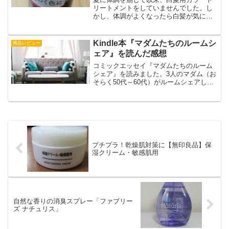
リートメントをしていませんでした。し
かし、体調がよくなったら白髪が気にな
りサロンドプロの白髪用カラーシャンプ
ーを試してみました。私の髪にはほんの
り染まる程度だったのでトリートメント
Kindle本『マダムたちのルームシ
商品レビュー
と併用することにしました。
ェア』を読んだ感想
コミックエッセイ『マダムたちのルーム
シェア』を読みました。3人のマダム（お
そらく50代～60代）がルームシェアして
いるお話です。3人の日常が描かれている
のですが、とにかく楽しそう！そして、
栞さんのポジティブな言葉にこちらもう
れしくなります。
プチプラ！乾燥肌対策に【無印良品】保
湿クリーム・敏感肌用
自然な香りの消臭スプレー「ファブリー
ズ ナチュリス」