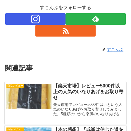
すこんぶをフォローする
すこんぶ
関連記事
【楽天市場】レビュー5000件以
商品レビュー
上の人気のいなりあげをお取り寄
せ
楽天市場でレビュー5000件以上という人
気のいなりあげをお取り寄せしてみまし
た。5種類の中から京風のいなりあげを購
入。メール便で届きました。お寿司の素
を使って手軽に美味しいお稲荷さんがで
きました。味はあっさりとした甘さで美
【本の感想】『成瀬は信じた道を
商品レビュー