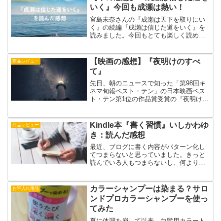
味しいです。
いく』今回も成瀬は熱い！
宮島未奈さんの『成瀬は天下を取りにい
く』の続編『成瀬は信じた道をいく』を
読みました。今回もとても楽しく読め、
すっかり成瀬あかりのファンになりまし
た。前回の『成瀬は天下を取りにいく』
は2024年本屋大賞にノミネートされてい
【映画の感想】『夜明けのすべ
商品レビュー
ます。
て』
先日、朝のニュースで知った「第98回キ
ネマ旬報ベスト・テン」の日本映画ベス
ト・テン第1位の作品賞受賞の『夜明けの
すべて』をAmazonプライムビデオで観ま
した。主人公たちは問題を抱えながら
も、相手を理解しながら少しずつ前に進
Kindle本『書く習慣』いしかわゆ
商品レビュー
んでいると思いました。
き：読んだ感想
最近、ブログに書く内容がパターン化し
てつまらないと思っていました。きっと
読んでいる人もつまらないし、何より書
いている自分がつまらない。そんな時に
読んだ、いしかわゆきさんの『書く習
慣』。読んだら自分のモヤモヤを言葉に
カラーシャンプーは染まる？サロ
お手入れ用品
したくなりました。
ンドプロカラーシャンプーを使っ
てみた
夏に体調を崩して以来、白髪用カラート