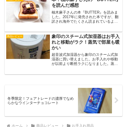
を読んだ感想
柚木麻子さんの本『BUTTER』を読みま
した。2017年に発売された本ですが、翻
訳され海外でたくさん読まれているよう
です。実在する殺人事件をもとにしたフ
ィクションです。容疑者に主人公が影響
されるのですが、私も少し影響を受けて
象印のスチーム式加湿器はお手入
商品レビュー
しまった。
れと移動がラク！蒸気で部屋も暖
かい
超音波式加湿器から象印のスチーム式加
湿器に買い替えました。お手入れや移動
が以前より断然ラクになりました。蒸気
が出て湿度が上がると部屋も暖かく感
じ、暖房の設定温度も下げることができ
ます。
冬季限定！フェアトレードの濃厚でなめ
らかなウインターチョコレート
ホーム
商品レビュー
お手入れ用品