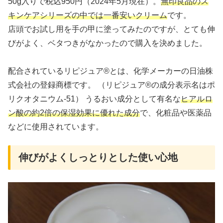
50g入りで税込950円（2024年5月現在）。
無印良品のス
キンケアシリーズの中では一番安いクリーム
です。
店頭でお試し用を手の甲に塗ってみたのですが、とても伸
びがよく、ベタつきがなかったので購入を決めました。
配合されているリピジュア®とは、化学メーカーの日油株
式会社の登録商標です。 （リピジュア®の成分表示名はポ
リクオタニウム-51） うるおい成分として有名な
ヒアルロ
ン酸の約2倍の保湿効果に優れた成分
で、化粧品や医薬品
などに使用されています。
伸びがよくしっとりとした使い心地