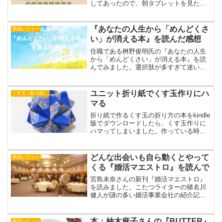
してあったので、朝タブレットを見たら
自動配信されていてテンションがあがり
ました。今回も彼女たちの前向きな言葉
にたくさん元気をもらいました。
『あなたの人生から「めんどくさ
商品レビュー
い」が消える本』を読んだ感想
住職である桝野俊明氏の『あなたの人生
から「めんどくさい」が消える本』を読
んでみました。選択肢が多すぎて迷い選
ぶことが「めんどくさい」と思うことに
納得です。自分に必要なものを見極めて
シンプルな生活にすることで「めんどく
ユニット折り紙でくす玉作りにハ
くす玉（折り紙）
さい」も無くせるような気がします。
マる
折り紙で作るくす玉の折り方の本をkindle
版でダウンロードしたら、くす玉作りに
ハマってしまいました。作っている時に
気付いたことは、折り紙の質にも色々あ
るということです。参考にした本2冊は、
ユニットの作り方や組み方がそれぞれ参
どんな出会いも自ら動くとやって
商品レビュー
考になりました。
くる『婚活マエストロ』を読んで
宮島未奈さんの新刊『婚活マエストロ』
を読みました。こたつライターの猪名川
健人が謎の多い婚活事業会社の紹介記事
を書くことになる。記事のためにいくつ
かの婚活パーティーに参加することで、
自ら出会いを求めるようになる。
本：柚木麻子さんの『BUTTER』
商品レビュー