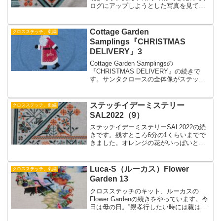
ログにアップしようとした写真を見てミ
スに気づきました。けっこう思い込みで
ステッチしていて間違うことがありま
す。一旦は止めるのですが、時間が経つ
Cottage Garden
クロスステッチ、刺繍
とステッチしたくなります。
Samplings『CHRISTMAS
DELIVERY』3
Cottage Garden Samplingsの
『CHRISTMAS DELIVERY』の続きで
す。サンタクロースの全体像がステッチ
できました。ただ、クロス（×）の乱れが
気になってすっかりテンションが下がっ
てしまいました。
ステッチイデーミステリー
クロスステッチ、刺繍
SAL2022（9）
ステッチイデーミステリーSAL2022の続
きです。残すところ6分の1くらいまでで
きました。オレンジの花がいっぱいと鳥
のデザイン。Jacobさんらしいデザインで
す。全体的にスムーズにステッチが進ん
で気持ちよくできました。
Luca-S（ルーカス）Flower
クロスステッチ、刺繍
Garden 13
クロスステッチのキット、ルーカスの
Flower Gardenの続きをやっています。今
日は母の日。”親孝行したい時には親はな
し”の言葉通り、母にしてあげたいことは