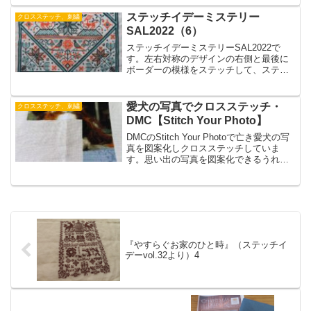
たくさんあったのにほとんど叶えられず
にいなくなってしまいました。今は後悔
ステッチイデーミステリー
クロスステッチ、刺繍
の日々です。
SAL2022（6）
ステッチイデーミステリーSAL2022で
す。左右対称のデザインの右側と最後に
ボーダーの模様をステッチして、ステッ
チイデーvol.37に掲載分ができました。ミ
ステリーSALの最終回、ステッチイデー
vol.38は12月発売です。
愛犬の写真でクロスステッチ・
クロスステッチ、刺繍
DMC【Stitch Your Photo】
DMCのStitch Your Photoで亡き愛犬の写
真を図案化しクロスステッチしていま
す。思い出の写真を図案化できるうれし
いサービスです。Stitch Your Photoでは
自分好みに色数やカウント数などをアレ
ンジすることができます。
『やすらぐお家のひと時』（ステッチイ
デーvol.32より）4