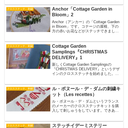
いいかなぁ思いました。キレイに切れる
糸切り用のハサミ欲しくなりました。
Anchor「Cottage Garden in
クロスステッチ、刺繍
Bloom」2
Anchor（アンカー）の「Cottage Garden
in Bloom」です。コテージの屋根、下の
方の赤いお花などがステッチできまし
た。色変えがあるとなかなか進みません
が、底辺に届き、下からステッチできる
ようになったら調子よく進められそうで
Cottage Garden
クロスステッチ、刺繍
す。
Samplings『CHRISTMAS
DELIVERY』1
新しくCottage Garden Samplingsの
『CHRISTMAS DELIVERY』というデザ
インのクロスステッチを始めました。サ
ンタクロースがそりに乗せたプレゼント
を運んでいるデザインです。図案はEsty
で購入。生地はZweigartのBelfastのBlue
ル・ボヌール・デ・ダムの刺繍キ
クロスステッチ、刺繍
Spruseというカラーです。
ット（Les recettes）
ル・ボヌール・デ・ダムというフランス
のメーカーのクロスステッチキットを購
入して刺しゅうをしています。できあが
るとブックマーク（しおり）になりま
す。細かい目ですがその分きれいに見え
ます。夢中でやっていると座ったままな
ステッチイデーミステリー
クロスステッチ、刺繍