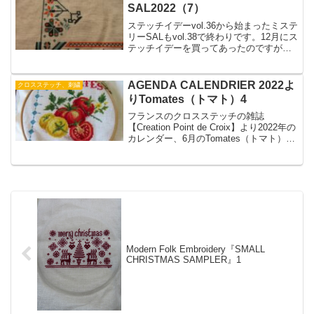
ので適度に体を動かすようにしていま
SAL2022（7）
す。
ステッチイデーvol.36から始まったミステ
リーSALもvol.38で終わりです。12月にス
テッチイデーを買ってあったのですが、
年末の忙しなさでステッチする気が失せ
ていました。年が明けてやっと平常に戻
ってきたのでステッチも再開です。
AGENDA CALENDRIER 2022よ
クロスステッチ、刺繍
りTomates（トマト）4
フランスのクロスステッチの雑誌
【Creation Point de Croix】より2022年の
カレンダー、6月のTomates（トマト）の
続きです。前回の赤いトマトから左側に
黄色いトマト2つとカットされた赤いトマ
トをステッチしました。
Modern Folk Embroidery『SMALL
CHRISTMAS SAMPLER』1