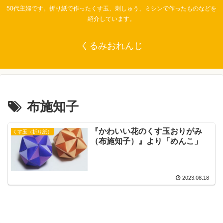
50代主婦です。折り紙で作ったくす玉、刺しゅう、ミシンで作ったものなどを
紹介しています。
くるみおれんじ
布施知子
『かわいい花のくす玉おりがみ
くす玉（折り紙）
（布施知子）』より「めんこ」
2023.08.18