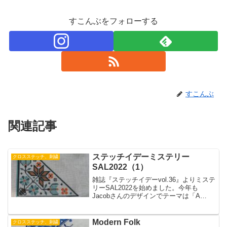
すこんぶをフォローする
すこんぶ
関連記事
ステッチイデーミステリー
クロスステッチ、刺繍
SAL2022（1）
雑誌『ステッチイデーvol.36』よりミステ
リーSAL2022を始めました。今年も
Jacobさんのデザインでテーマは「A
SAMPLER GARDEN」で糸の色は4色で
す。私はツヴァイガルトの32ct、
Platinumの生地に、グリーン系とオレン
Modern Folk
クロスステッチ、刺繍