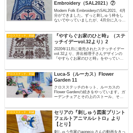
ジの糸にしました。
Embroidery（SAL2021）⑦
Modern Folk EmbroideryのSAL2021、4月
分ができました。ずっと刺しゅう枠をし
ないでやっていましたが、4月分に入って
から刺しづらさを感じていました。そこ
で、18cmの刺しゅう枠を買ってきまし
た。やはり刺しゅう枠をつけるとやりや
『やすらぐお家のひと時』（ステ
クロスステッチ、刺繍
すいです。
ッチイデーvol.32より）2
2020年11月に発売されたステッチイデー
vol.32より、井出裕理子さんデザインの
『やすらぐお家のひと時』をやっていま
す。お家の左側に犬や猫などをステッチ
しました。猫の耳は生地の織り糸を1目×2
目でステッチするという初めてのステッ
Luca-S（ルーカス）Flower
クロスステッチ、刺繍
チでした。
Garden 11
クロスステッチのキット、ルーカスの
Flower Gardenの続きをやっています。ガ
ーデンチェアとその上のストール、そし
てガーデンベンチに置いてある鉢などを
ステッチしました。クロスステッチに夢
中になると座りっぱなしになるのでリマ
セリアの『刺しゅう図案プリント
クロスステッチ、刺繍
インダー機能のついたスマートウォッチ
フェルトアニマルレトロ』より
を買おうかなと考えています。
【とり】
刺しゅう作家のaoneco.さんの動画をきっ