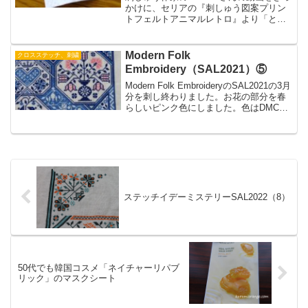
かけに、セリアの『刺しゅう図案プリン
トフェルトアニマルレトロ』より「と
り」をステッチしてみました。動画を見
ながらステッチしたのでとてもわかりや
すく、楽しくステッチできました。
Modern Folk
クロスステッチ、刺繍
Embroidery（SAL2021）⑤
Modern Folk EmbroideryのSAL2021の3月
分を刺し終わりました。お花の部分を春
らしいピンク色にしました。色はDMCの
3326番です。新しい色を追加したことで
気分転換にもなりました。
ステッチイデーミステリーSAL2022（8）
50代でも韓国コスメ「ネイチャーリパブ
リック」のマスクシート