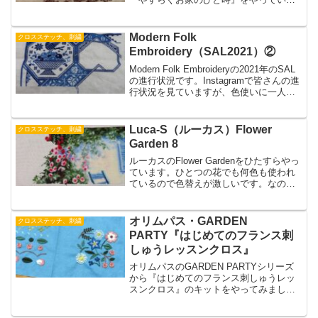
したが、完成しました！給仕の男女がか
わいくてステッチも楽しかったです。長
方形のクロスステッチやフレンチノット
Modern Folk
クロスステッチ、刺繍
ステッチがあり新鮮な気持ちでできまし
Embroidery（SAL2021）②
た。
Modern Folk Embroideryの2021年のSAL
の進行状況です。Instagramで皆さんの進
行状況を見ていますが、色使いに一人一
人個性があっておもしろいです。私はま
だ図案通りに刺すことで精一杯ですがい
つかはオリジナリティが出せるようにな
Luca-S（ルーカス）Flower
クロスステッチ、刺繍
りたいです。
Garden 8
ルーカスのFlower Gardenをひたすらやっ
ています。ひとつの花でも何色も使われ
ているので色替えが激しいです。なので
飽きてくると葉っぱのマス目の多い色を
ザクザクとステッチしています。左側の
先が見えてきているので夢中になってス
オリムパス・GARDEN
クロスステッチ、刺繍
テッチしています。
PARTY『はじめてのフランス刺
しゅうレッスンクロス』
オリムパスのGARDEN PARTYシリーズ
から『はじめてのフランス刺しゅうレッ
スンクロス』のキットをやってみまし
た。練習の段階でいちばん苦戦したステ
ッチがバリオンデイジーステッチです。