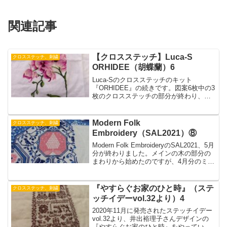
関連記事
【クロスステッチ】Luca-S
クロスステッチ、刺繍
ORHIDEE（胡蝶蘭）6
Luca-Sのクロスステッチのキット
『ORHIDEE』の続きです。図案6枚中の3
枚のクロスステッチの部分が終わり、
Page-5に移りました。今回、途中でクロ
ス（×）の上と下が反対になっているとこ
ろがありびっくり！布を横にしてステッ
Modern Folk
クロスステッチ、刺繍
チしていて混乱してしまいました。
Embroidery（SAL2021）⑧
Modern Folk EmbroideryのSAL2021、5月
分が終わりました。メインの木の部分の
まわりから始めたのですが、4月分のミス
も見つかり、案外時間がかかりました。
木の部分は新たに他の色にしようか悩み
ましたが、結局ピンク色にしました。
『やすらぐお家のひと時』（ステ
クロスステッチ、刺繍
ッチイデーvol.32より）4
2020年11月に発売されたステッチイデー
vol.32より、井出裕理子さんデザインの
『やすらぐお家のひと時』をやっていま