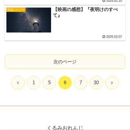
2025.02.10
【映画の感想】『夜明けのすべ
商品レビュー
て』
2025.02.07
次のページ
前
次
1
5
6
7
30
へ
へ
くるみおれんじ