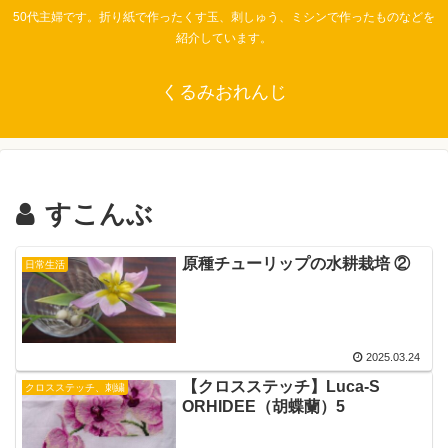
50代主婦です。折り紙で作ったくす玉、刺しゅう、ミシンで作ったものなどを
紹介しています。
くるみおれんじ
すこんぶ
原種チューリップの水耕栽培 ②
日常生活
2025.03.24
【クロスステッチ】Luca-S
クロスステッチ、刺繍
ORHIDEE（胡蝶蘭）5