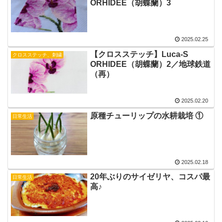
ORHIDEE（胡蝶蘭）3
2025.02.25
【クロスステッチ】Luca-S
クロスステッチ、刺繍
ORHIDEE（胡蝶蘭）2／地球鉄道
（再）
2025.02.20
原種チューリップの水耕栽培 ①
日常生活
2025.02.18
20年ぶりのサイゼリヤ、コスパ最
日常生活
高♪