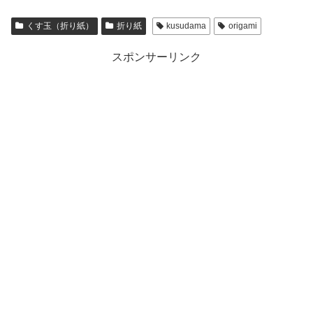
くす玉（折り紙）
折り紙
kusudama
origami
スポンサーリンク