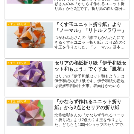
彰さんの本『かならず作れるユニット折
り紙』から2点です。折り紙の白い部分を
出す裏出しユニットと、折り紙を半分に
切って2色の半ユニットを合わせて1つの
ユニットを作る二分割ユニットです。
『くす玉ユニット折り紙』より
くす玉（折り紙）
「ノーマル」「リトルフラワー」
つがわみおさんの『誰でもかんたんにで
きるくす玉ユニット折り紙』より2点のく
す玉を作りました。「ノーマル」基本と
なるくす玉です。著者によって基本のユ
ニットの折り方が全然違うのでおもしろ
いです。「リトルフラワー」は最後に花
セリアの和紙折り紙「伊予和紙セ
くす玉（折り紙）
を咲かせるとかわいいくす玉になりま
ット和もよう」でくす玉「風花」
す。
セリアの「伊予和紙セット和もよう」は
伊予和紙の折り紙です。伊予和紙の産地
は愛媛県四国中央市。表面はかわいらし
い花模様で裏面はスベスベした感触で
す。このピンクの桜模様の折り紙と、同
じくセリアで買ったグラデーション折り
『かならず作れるユニット折り
くす玉（折り紙）
紙の紫を合わせて風花というくす玉を作
紙』から2点とセリアの折り紙
りました。
北條敏彰さんの『かならず作れるユニッ
ト折り紙』より2点のくす玉を作りまし
た。どちらも100円ショップのセリアで買
ってきた日本製の折り紙で作りました。