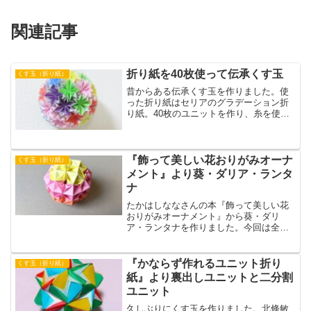
関連記事
折り紙を40枚使って伝承くす玉
くす玉（折り紙）
昔からある伝承くす玉を作りました。使
った折り紙はセリアのグラデーション折
り紙。40枚のユニットを作り、糸を使っ
てまとめます。4つにまとめたユニットを
さらに紐で球体にして作ります。球体に
するところが難しかったです。
『飾って美しい花おりがみオーナ
くす玉（折り紙）
メント』より葵・ダリア・ランタ
ナ
たかはしななさんの本『飾って美しい花
おりがみオーナメント』から葵・ダリ
ア・ランタナを作りました。今回は全て
15cm四方の折り紙を5cm四方に切ってか
ら作りました。紙を切ったりパーツを一
つ一つ折ったりと手間がかかりますが、
『かならず作れるユニット折り
くす玉（折り紙）
完成するとかわいいオーナメントになり
紙』より裏出しユニットと二分割
ます。
ユニット
久しぶりにくす玉を作りました。北條敏