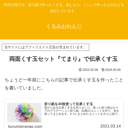
50代主婦です。折り紙で作ったくす玉、刺しゅう、ミシンで作ったものなどを
紹介しています。
くるみおれんじ
当サイトにはアフィリエイト広告が含まれています。
両面くす玉セット『てまり』で伝承くす玉
2022.02.09
2024.05.09
ちょうど一年前にこちらの記事で伝承くす玉を作ったこと
を書いていました。
折り紙を40枚使って伝承くす玉
昔からある伝承くす玉を作りました。使った折り紙はセリ
アのグラデーション折り紙。40枚のユニットを作り、糸を
使ってまとめます。4つにまとめたユニットをさらに紐で球
体にして作ります。球体にするところが難しかったです。
2021.03.14
kurumiorange.com